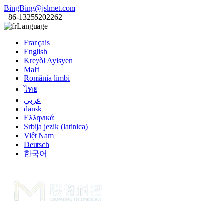
BingBing@jslmet.com
+86-13255202262
Language
Français
English
Kreyòl Ayisyen
Malti
România limbi
ไทย
عربي
dansk
Ελληνικά
Srbija jezik (latinica)
Việt Nam
Deutsch
한국어