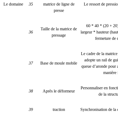
Le domaine
35
matrice de ligne de
Le ressort de pressio
presse
60 * 40 * (20 +
Taille de la matrice de
36
largeur * hauteur (haute
pressage
fermeture de 
Le cadre de la matrice
adopte un rail de gu
37
Base de moule mobile
queue d’aronde pour a
manière 
Personnaliser en fonct
38
Après le déformeur
de la struct
39
traction
Synchronisation de la