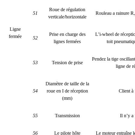
Roue de régulation
51
Rouleau a rainure R,
verticale/horizontale
Ligne
Prise en charge des
L’i-wheel de récepti
fermée
52
lignes fermées
toit pneumati
Pendez la tige oscillan
53
Tension de prise
ligne de ré
Diamètre de taille de la
54
roue en I de réception
Client à 
(mm)
55
Transmission
Il n’y a
56
Le pilote hôte
Le moteur entraîne l