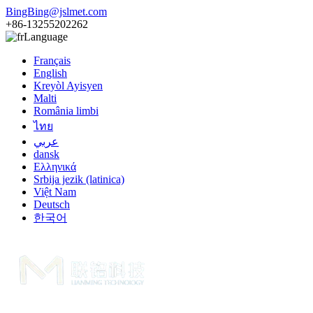
BingBing@jslmet.com
+86-13255202262
Language
Français
English
Kreyòl Ayisyen
Malti
România limbi
ไทย
عربي
dansk
Ελληνικά
Srbija jezik (latinica)
Việt Nam
Deutsch
한국어