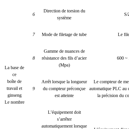
Direction de torsion du
6
S/
système
7
Mode de filetage de tube
Le fil
Gamme de nuances de
8
résistance des fils d’acier
600 ~
(Mpa)
La base de
ce
boîte de
Arrêt lorsque la longueur
Le compteur de mes
travail et
9
du compteur préconçue
automatique PLC au 
ginseng
est atteinte
la précision du 
Le nombre
L’équipement doit
s’arrêter
automatiquement lorsque