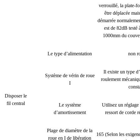
verrouillé, la plate-
être déplacée mais
démarrée normalemen
est de 82dB testé 
1000mm du couverc
Le type d’alimentation
non ro
Il existe un type d
Système de vérin de roue
roulement mécaniqu
I
const
Disposer le
fil central
Le système
Utilisez un réglage 
d’amortissement
ressort de corde ré
Plage de diamètre de la
165 (Selon les exige
roue en I de libération