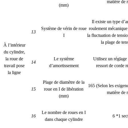
matière de 
(mm)
Il existe un type d’
Système de vérin de roue
roulement mécanique 
13
I
la fluctuation de tensio
la plage de te
À l’intérieur
du cylindre,
la roue de
Le système
Utilisez un réglage 
14
travail pose
d’amortissement
ressort de corde ré
la ligne
Plage de diamètre de la
165 (Selon les exige
15
roue en I de libération
matière de 
(mm)
Le nombre de roues en I
16
6 *1 sec
dans chaque cylindre