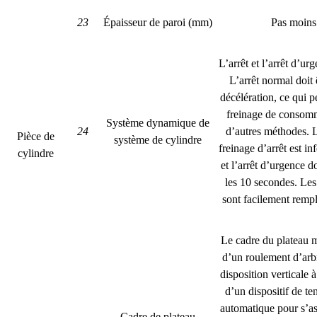
23
Épaisseur de paroi (mm)
Pas moin
L’arrêt et l’arrêt d’ur
L’arrêt normal doit ê
décélération, ce qui pe
freinage de consomm
Système dynamique de
24
d’autres méthodes. 
Pièce de
système de cylindre
freinage d’arrêt est i
cylindre
et l’arrêt d’urgence do
les 10 secondes. Les
sont facilement rempl
Le cadre du plateau m
d’un roulement d’arb
disposition verticale à
d’un dispositif de te
automatique pour s’as
Cadre de plateau