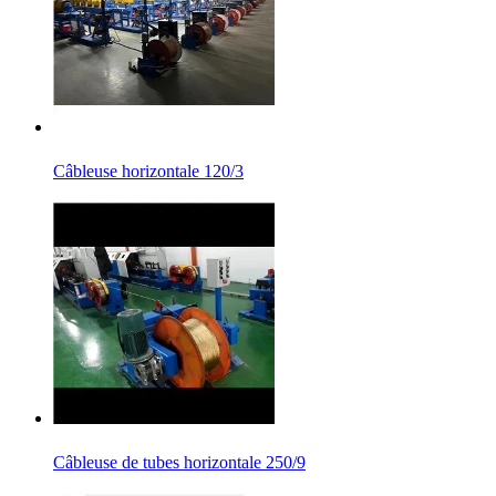
Câbleuse horizontale 120/3
Câbleuse de tubes horizontale 250/9