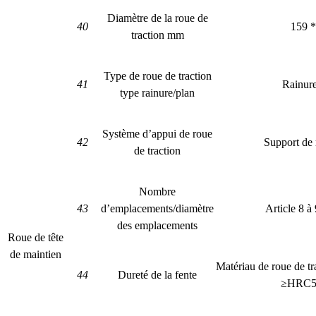
Diamètre de la roue de
40
159 *
traction mm
Type de roue de traction
41
Rainur
type rainure/plan
Système d’appui de roue
42
Support de
de traction
Nombre
43
d’emplacements/diamètre
Article 8 
des emplacements
Roue de tête
de maintien
Matériau de roue de t
44
Dureté de la fente
≥HRC5