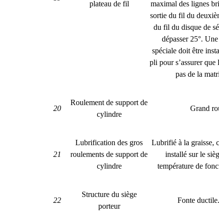
plateau de fil
maximal des lignes bri
sortie du fil du deuxièm
du fil du disque de s
dépasser 25°. Une 
spéciale doit être insta
pli pour s’assurer que l
pas de la matri
Roulement de support de
20
Grand ro
cylindre
Lubrification des gros
Lubrifié à la graisse,
21
roulements de support de
installé sur le si
cylindre
température de fon
Structure du siège
22
Fonte ductile
porteur