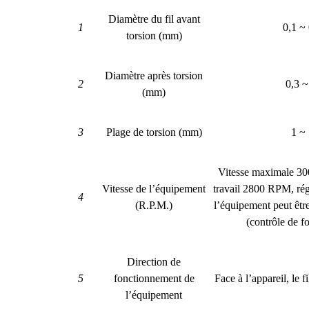
Diamètre du fil avant
1
0,1 ~
torsion (mm)
Diamètre après torsion
2
0,3 ~
(mm)
3
Plage de torsion (mm)
1 ~
Vitesse maximale 30
Vitesse de l’équipement
travail 2800 RPM, rég
4
(R.P.M.)
l’équipement peut êtr
(contrôle de 
Direction de
5
fonctionnement de
Face à l’appareil, le fi
l’équipement