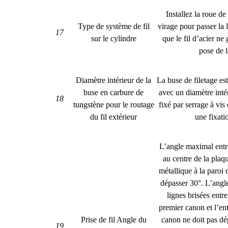
Installez la roue d
Type de système de fil
virage pour passer la 
17
sur le cylindre
que le fil d’acier ne 
pose de l
Diamètre intérieur de la
La buse de filetage es
buse en carbure de
avec un diamètre inté
18
tungstène pour le routage
fixé par serrage à vis 
du fil extérieur
une fixatio
L’angle maximal entr
au centre de la plaqu
métallique à la paroi
dépasser 30°. L’ang
lignes brisées entre 
premier canon et l’ent
Prise de fil Angle du
canon ne doit pas dé
19