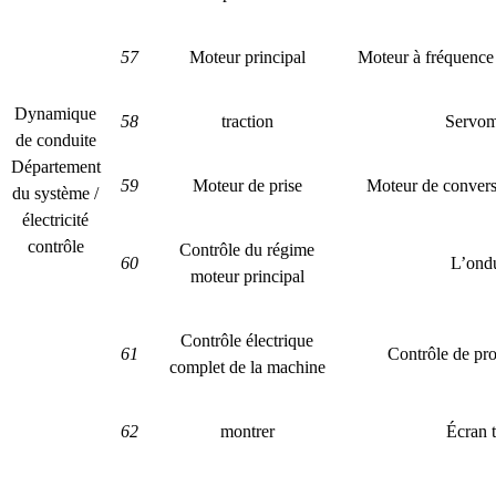
57
Moteur principal
Moteur à fréquence
Dynamique
58
traction
Servom
de conduite
Département
59
Moteur de prise
Moteur de convers
du système /
électricité
contrôle
Contrôle du régime
60
L’ond
moteur principal
Contrôle électrique
61
Contrôle de p
complet de la machine
62
montrer
Écran t