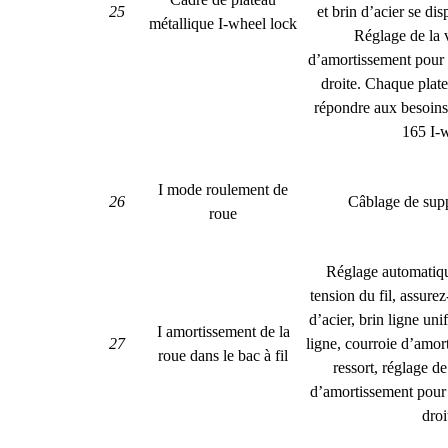
25
et brin d’acier se d
métallique I-wheel lock
Réglage de la 
d’amortissement pour
droite. Chaque plat
répondre aux besoins
165 I-
I mode roulement de
26
Câblage de supp
roue
Réglage automatiqu
tension du fil, assure
d’acier, brin ligne uni
I amortissement de la
27
ligne, courroie d’amor
roue dans le bac à fil
ressort, réglage de
d’amortissement pour
droi