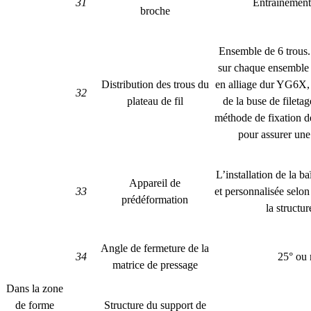
31
Entraînement
broche
Ensemble de 6 trous.
sur chaque ensemble d
Distribution des trous du
en alliage dur YG6X, 
32
plateau de fil
de la buse de fileta
méthode de fixation de
pour assurer une 
L’installation de la ba
Appareil de
33
et personnalisée selon
prédéformation
la structur
Angle de fermeture de la
34
25° ou
matrice de pressage
Dans la zone
de forme
Structure du support de