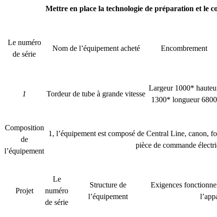
Mettre en place la technologie de préparation et le co
Le numéro
Nom de l’équipement acheté
Encombrement
de série
Largeur 1000* hauteu
1
Tordeur de tube à grande vitesse
1300* longueur 6800
Composition
1, l’équipement est composé de Central Line, canon, for
de
pièce de commande électri
l’équipement
Le
Structure de
Exigences fonctionnel
Projet
numéro
l’équipement
l’appa
de série