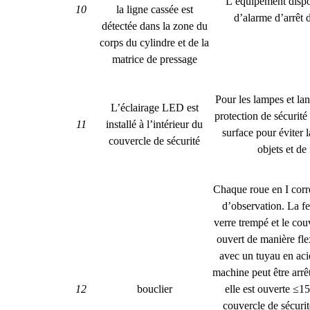
L’équipement dispo
10
la ligne cassée est
d’alarme d’arrêt
détectée dans la zone du
corps du cylindre et de la
matrice de pressage
Pour les lampes et la
L’éclairage LED est
protection de sécurité 
11
installé à l’intérieur du
surface pour éviter l
couvercle de sécurité
objets et de 
Chaque roue en I corr
d’observation. La fe
verre trempé et le cou
ouvert de manière fle
avec un tuyau en aci
machine peut être arr
12
bouclier
elle est ouverte ≤
couvercle de sécurit