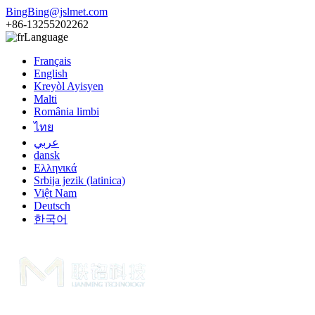
BingBing@jslmet.com
+86-13255202262
Language
Français
English
Kreyòl Ayisyen
Malti
România limbi
ไทย
عربي
dansk
Ελληνικά
Srbija jezik (latinica)
Việt Nam
Deutsch
한국어