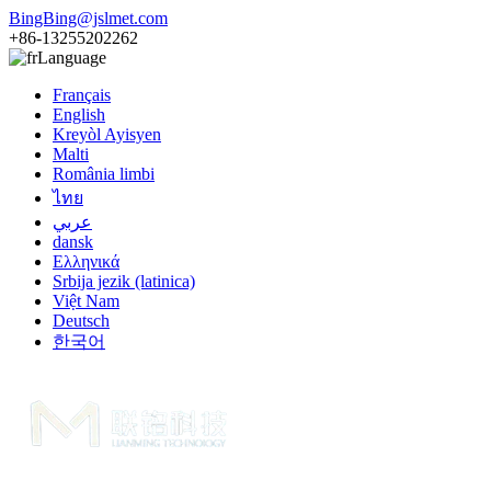
BingBing@jslmet.com
+86-13255202262
Language
Français
English
Kreyòl Ayisyen
Malti
România limbi
ไทย
عربي
dansk
Ελληνικά
Srbija jezik (latinica)
Việt Nam
Deutsch
한국어