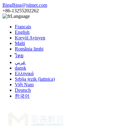
BingBing@jslmet.com
+86-13255202262
Language
Français
English
Kreyòl Ayisyen
Malti
România limbi
ไทย
عربي
dansk
Ελληνικά
Srbija jezik (latinica)
Việt Nam
Deutsch
한국어