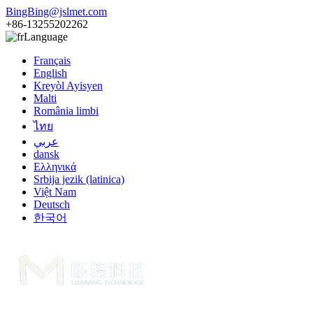
BingBing@jslmet.com
+86-13255202262
Language
Français
English
Kreyòl Ayisyen
Malti
România limbi
ไทย
عربي
dansk
Ελληνικά
Srbija jezik (latinica)
Việt Nam
Deutsch
한국어