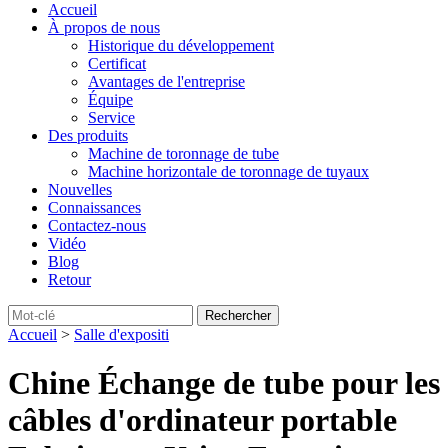
Accueil
À propos de nous
Historique du développement
Certificat
Avantages de l'entreprise
Équipe
Service
Des produits
Machine de toronnage de tube
Machine horizontale de toronnage de tuyaux
Nouvelles
Connaissances
Contactez-nous
Vidéo
Blog
Retour
Accueil
>
Salle d'expositi
Chine Échange de tube pour les
câbles d'ordinateur portable