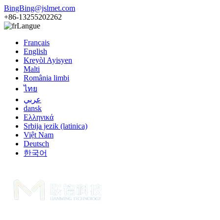
BingBing@jslmet.com
+86-13255202262
Langue
Français
English
Kreyòl Ayisyen
Malti
România limbi
ไทย
عربي
dansk
Ελληνικά
Srbija jezik (latinica)
Việt Nam
Deutsch
한국어