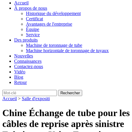
Accueil
À propos de nous
Historique du développement
Certificat
Avantages de l'entreprise
Équipe
Service
Des produits
Machine de toronnage de tube
Machine horizontale de toronnage de tuyaux
Nouvelles
Connaissances
Contactez-nous
Vidéo
Blog
Retour
Accueil
>
Salle d'expositi
Chine Échange de tube pour les
câbles de reprise après sinistre