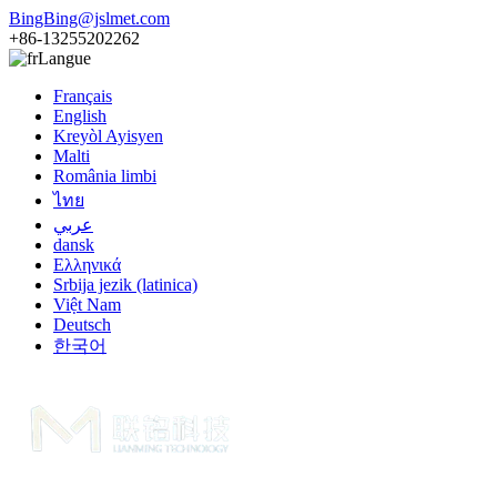
BingBing@jslmet.com
+86-13255202262
Langue
Français
English
Kreyòl Ayisyen
Malti
România limbi
ไทย
عربي
dansk
Ελληνικά
Srbija jezik (latinica)
Việt Nam
Deutsch
한국어