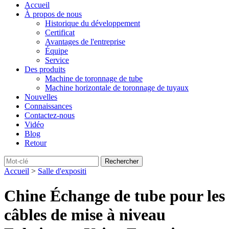
Accueil
À propos de nous
Historique du développement
Certificat
Avantages de l'entreprise
Équipe
Service
Des produits
Machine de toronnage de tube
Machine horizontale de toronnage de tuyaux
Nouvelles
Connaissances
Contactez-nous
Vidéo
Blog
Retour
Accueil
>
Salle d'expositi
Chine Échange de tube pour les
câbles de mise à niveau