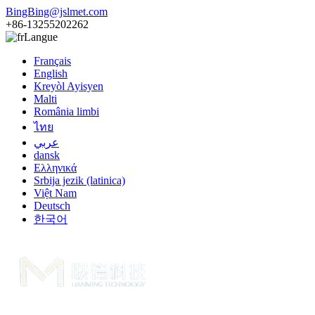
BingBing@jslmet.com
+86-13255202262
Langue
Français
English
Kreyòl Ayisyen
Malti
România limbi
ไทย
عربي
dansk
Ελληνικά
Srbija jezik (latinica)
Việt Nam
Deutsch
한국어