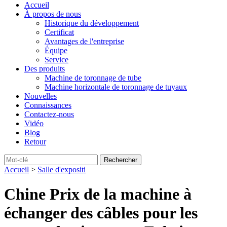
Accueil
À propos de nous
Historique du développement
Certificat
Avantages de l'entreprise
Équipe
Service
Des produits
Machine de toronnage de tube
Machine horizontale de toronnage de tuyaux
Nouvelles
Connaissances
Contactez-nous
Vidéo
Blog
Retour
Accueil
>
Salle d'expositi
Chine Prix ​​de la machine à
échanger des câbles pour les