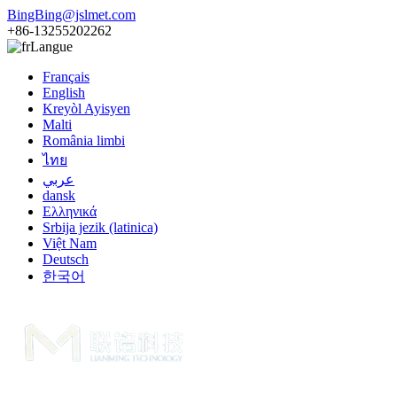
BingBing@jslmet.com
+86-13255202262
Langue
Français
English
Kreyòl Ayisyen
Malti
România limbi
ไทย
عربي
dansk
Ελληνικά
Srbija jezik (latinica)
Việt Nam
Deutsch
한국어