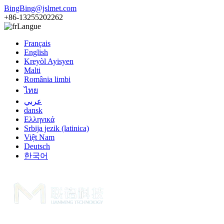
BingBing@jslmet.com
+86-13255202262
Langue
Français
English
Kreyòl Ayisyen
Malti
România limbi
ไทย
عربي
dansk
Ελληνικά
Srbija jezik (latinica)
Việt Nam
Deutsch
한국어