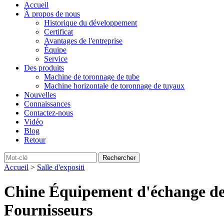
Accueil
À propos de nous
Historique du développement
Certificat
Avantages de l'entreprise
Équipe
Service
Des produits
Machine de toronnage de tube
Machine horizontale de toronnage de tuyaux
Nouvelles
Connaissances
Contactez-nous
Vidéo
Blog
Retour
Accueil
>
Salle d'expositi
Chine Équipement d'échange de 
Fournisseurs