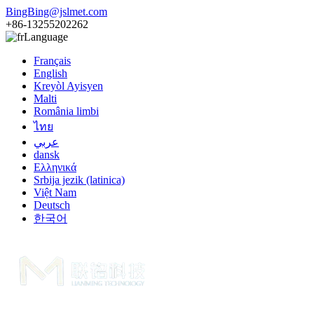
BingBing@jslmet.com
+86-13255202262
Language
Français
English
Kreyòl Ayisyen
Malti
România limbi
ไทย
عربي
dansk
Ελληνικά
Srbija jezik (latinica)
Việt Nam
Deutsch
한국어