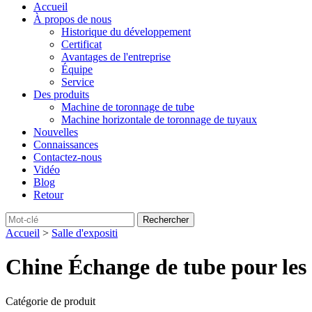
Accueil
À propos de nous
Historique du développement
Certificat
Avantages de l'entreprise
Équipe
Service
Des produits
Machine de toronnage de tube
Machine horizontale de toronnage de tuyaux
Nouvelles
Connaissances
Contactez-nous
Vidéo
Blog
Retour
Accueil
>
Salle d'expositi
Chine Échange de tube pour les
Catégorie de produit