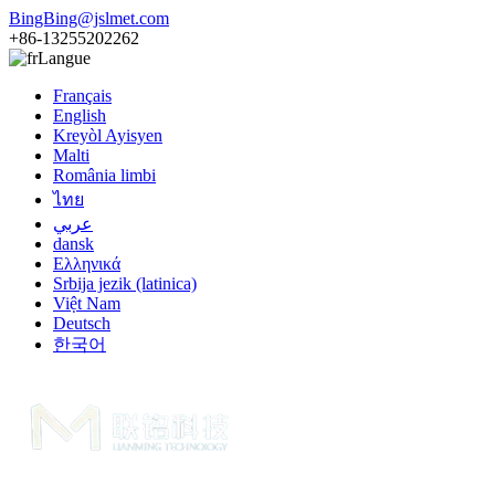
BingBing@jslmet.com
+86-13255202262
Langue
Français
English
Kreyòl Ayisyen
Malti
România limbi
ไทย
عربي
dansk
Ελληνικά
Srbija jezik (latinica)
Việt Nam
Deutsch
한국어